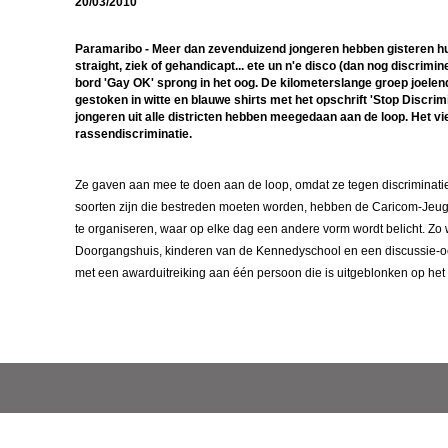
20/03/2010
Paramaribo - Meer dan zevenduizend jongeren hebben gisteren hun 
straight, ziek of gehandicapt... ete un n'e disco (dan nog discrimi
bord 'Gay OK' sprong in het oog. De kilometerslange groep joele
gestoken in witte en blauwe shirts met het opschrift 'Stop Discri
jongeren uit alle districten hebben meegedaan aan de loop. Het v
rassendiscriminatie.
Ze gaven aan mee te doen aan de loop, omdat ze tegen discriminatie 
soorten zijn die bestreden moeten worden, hebben de Caricom-Jeu
te organiseren, waar op elke dag een andere vorm wordt belicht. Zo 
Doorgangshuis, kinderen van de Kennedyschool en een discussie-oc
met een awarduitreiking aan één persoon die is uitgeblonken op het 