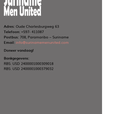
Adres:
Oude Charlesburgweg 63
Telefoon:
+597- 411087
Postbus:
708, Paramaribo – Suriname
Email:
info@surinamemenunited.com
Doneer vandaag!
Bankgegevens:
RBS: USD 2400001000309018
RBS: USD 2400001000379032