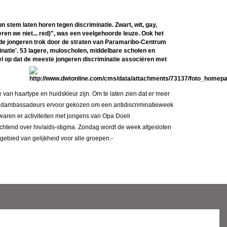
stem laten horen tegen discriminatie. Zwart, wit, gay,
neren we niet... red)", was een veelgehoorde leuze. Ook het
nde jongeren trok door de straten van Paramaribo-Centrum
minatie'. 53 lagere, muloscholen, middelbare scholen en
iel op dat de meeste jongeren discriminatie associëren met
van haartype en huidskleur zijn. Om te laten zien dat er meer
gdambassadeurs ervoor gekozen om een antidiscriminatieweek
waren er activiteiten met jongens van Opa Doeli
htend over hiv/aids-stigma. Zondag wordt de week afgesloten
gebied van gelijkheid voor alle groepen.-