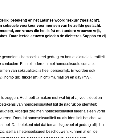
lijk' betekent) en het Latijnse woord 'sexus' ('geslacht').
 seksuele voorkeur voor mensen van hetzelfde geslacht.
enoemd, een vrouw die het liefst met andere vrouwen vrijt,
esbos. Daar leefde eeuwen geleden de dichteres Sappho en zij
e gevoelens, homoseksueel gedrag en homoseksuele identiteit.
 contacten. En niet iedereen met homoseksuele contacten
men van seksualiteit, is heel persoonlijk. Er worden ook
, homo (m), flikker (m), nicht (m), mati (v) en gay (m/v).
te zeggen. Het heeft te maken met wat hij of zij voelt, doet en
e betekenis van homoseksualiteit ligt de nadruk op identiteit:
nlijkheid. Vroeger zag men homoseksualiteit meer als een vorm
voeren. Doordat homoseksualiteit nu als identiteit beschouwd
seksueel. Dat betekent niet dat iemands gevoel of gedrag altijd in
 zichzelf als heteroseksueel beschouwen, kunnen af en toe