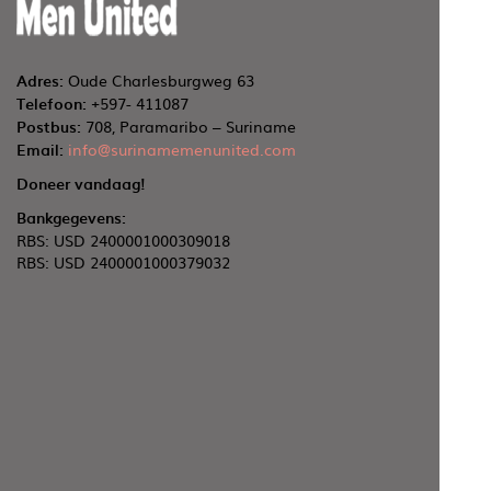
Adres:
Oude Charlesburgweg 63
Telefoon:
+597- 411087
Postbus:
708, Paramaribo – Suriname
Email:
info@surinamemenunited.com
Doneer vandaag!
Bankgegevens:
RBS: USD 2400001000309018
RBS: USD 2400001000379032