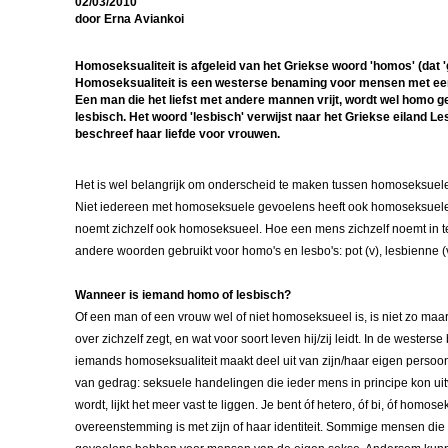
02/03/2010
door Erna Aviankoi
Homoseksualiteit is afgeleid van het Griekse woord 'homos' (dat 'ge
Homoseksualiteit is een westerse benaming voor mensen met een
Een man die het liefst met andere mannen vrijt, wordt wel homo g
lesbisch. Het woord 'lesbisch' verwijst naar het Griekse eiland L
beschreef haar liefde voor vrouwen.
Het is wel belangrijk om onderscheid te maken tussen homoseksuel
Niet iedereen met homoseksuele gevoelens heeft ook homoseksuele
noemt zichzelf ook homoseksueel. Hoe een mens zichzelf noemt in ter
andere woorden gebruikt voor homo's en lesbo's: pot (v), lesbienne (v)
Wanneer is iemand homo of lesbisch?
Of een man of een vrouw wel of niet homoseksueel is, is niet zo maar 
over zichzelf zegt, en wat voor soort leven hij/zij leidt. In de westers
iemands homoseksualiteit maakt deel uit van zijn/haar eigen persoo
van gedrag: seksuele handelingen die ieder mens in principe kon uit
wordt, lijkt het meer vast te liggen. Je bent óf hetero, óf bi, óf homo
overeenstemming is met zijn of haar identiteit. Sommige mensen die