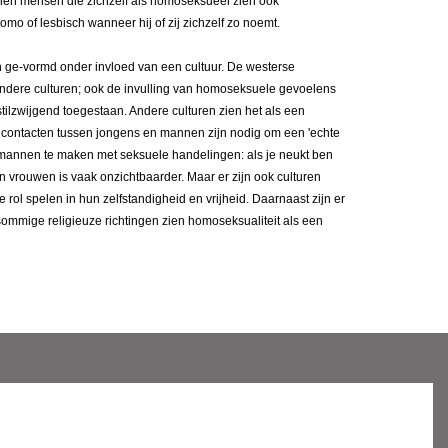
en mensen die zichzelf als homoseksueel zien ook
o of lesbisch wanneer hij of zij zichzelf zo noemt.
n ge-vormd onder invloed van een cultuur. De westerse
n andere culturen; ook de invulling van homoseksuele gevoelens
stilzwijgend toegestaan. Andere culturen zien het als een
contacten tussen jongens en mannen zijn nodig om een 'echte
 mannen te maken met seksuele handelingen: als je neukt ben
n vrouwen is vaak onzichtbaarder. Maar er zijn ook culturen
rol spelen in hun zelfstandigheid en vrijheid. Daarnaast zijn er
sommige religieuze richtingen zien homoseksualiteit als een