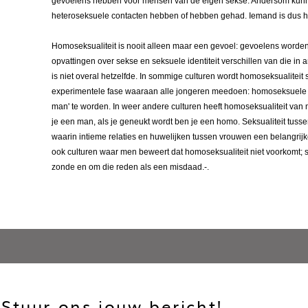
gevoelens hebben voor mensen van de eigen sekse. Andersom kunn
heteroseksuele contacten hebben of hebben gehad. Iemand is dus hom
Homoseksualiteit is nooit alleen maar een gevoel: gevoelens worde
opvattingen over sekse en seksuele identiteit verschillen van die i
is niet overal hetzelfde. In sommige culturen wordt homoseksualiteit 
experimentele fase waaraan alle jongeren meedoen: homoseksuele 
man' te worden. In weer andere culturen heeft homoseksualiteit van
je een man, als je geneukt wordt ben je een homo. Seksualiteit tusse
waarin intieme relaties en huwelijken tussen vrouwen een belangrijke 
ook culturen waar men beweert dat homoseksualiteit niet voorkomt; 
zonde en om die reden als een misdaad.-.
Stuur ons jouw bericht!